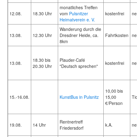
monatliches Treffen
12.08.
18.30 Uhr
vom
Pulsnitzer
kostenfrei
ne
Heimatverein e. V.
Wanderung durch die
13.08.
12.30 Uhr
Dresdner Heide, ca.
Fahrtkosten
ne
8km
18.30 bis
Plauder-Café
13.08.
kostenfrei
ne
20.30 Uhr
"Deutsch sprechen"
10,00 bis
15.-16.08.
KunstBus in Pulsnitz
15,00
Ti
€/Person
Rentnertreff
19.08.
14 Uhr
k.A.
ne
Friedersdorf