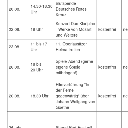
Blutspende -
14.30-18.30
20.08.
Deutsches Rotes
Uhr
Kreuz
Konzert Duo Klaripino
22.08.
19 Uhr
- Werke von Mozart
kostenfrei
ne
und Weitere
11 bis 17
11. Oberlausitzer
23.08.
Uhr
Heimattreffen
Spiele-Abend (gerne
18 bis
26.08.
eigene Spiele
kostenfrei
ne
20 Uhr
mitbringen!)
Filmvorführung "In
der Ferne
26.08.
18.30 Uhr
gegenwärtig" über
kostenfrei
ne
Johann Wolfgang von
Goethe
26. bis
Strand-Bad-Fest mit