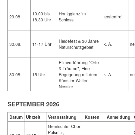
10.00 bis
Honigglanz im
29.08
kostenfrei
18.30 Uhr
Schloss
Heidefest & 30 Jahre
30.08.
11-17 Uhr
k. A.
ne
Naturschutzgebiet
Filmvorführung "Orte
& Träume", Eine
30.08.
15 Uhr
Begegnung mit dem
k. A.
ne
Künstler Walter
Nessler
SEPTEMBER 2026
Datum
Uhrzeit
Veranstaltung
Kosten
Anmeldung
Gemischter Chor
Pulsnitz,