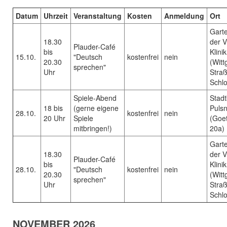
Datum
Uhrzeit
Veranstaltung
Kosten
Anmeldung
Ort
Gart
18.30
der V
Plauder-Café
bis
Klinik
15.10.
"Deutsch
kostenfrei
nein
20.30
(Witt
sprechen"
Uhr
Stra
Schlo
Spiele-Abend
Stadt
18 bis
(gerne eigene
Pulsn
28.10.
kostenfrei
nein
20 Uhr
Spiele
(Goe
mitbringen!)
20a)
Gart
18.30
der V
Plauder-Café
bis
Klinik
28.10.
"Deutsch
kostenfrei
nein
20.30
(Witt
sprechen"
Uhr
Stra
Schlo
NOVEMBER 2026