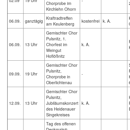
02.09
19 Uhr
-
Chorprobe im
Kirchlehn Ohorn
Kraftradtreffen
06.09.
ganztägig
kostenfrei
k. A.
am Keulenberg
Gemischter Chor
Pulsnitz, 1.
06.09.
13 Uhr
Chorfest im
k. A.
Weingut
Hoflößnitz
Gemischter Chor
Pulsnitz,
09.09.
19 Uhr
-
Chorprobe in
Oberlichtenau
Gemischter Chor
Pulsnitz,
12.09.
13 Uhr
Jubiläumskonzert
k. A.
des Heidenauer
Singekreises
Tag des offenen
Denkmals® –