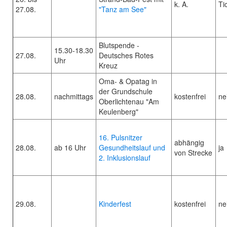
k. A.
Ti
27.08.
"Tanz am See"
Blutspende -
15.30-18.30
27.08.
Deutsches Rotes
Uhr
Kreuz
Oma- & Opatag in
der Grundschule
28.08.
nachmittags
kostenfrei
ne
Oberlichtenau "Am
Keulenberg"
16. Pulsnitzer
abhängig
28.08.
ab 16 Uhr
Gesundheitslauf und
ja
von Strecke
2. Inklusionslauf
29.08.
Kinderfest
kostenfrei
ne