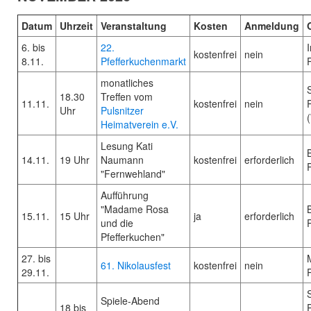
Datum
Uhrzeit
Veranstaltung
Kosten
Anmeldung
6. bis
22.
kostenfrei
nein
8.11.
Pfefferkuchenmarkt
monatliches
18.30
Treffen vom
11.11.
kostenfrei
nein
Uhr
Pulsnitzer
Heimatverein e.V.
Lesung Kati
14.11.
19 Uhr
Naumann
kostenfrei
erforderlich
"Fernwehland"
Aufführung
"Madame Rosa
15.11.
15 Uhr
ja
erforderlich
und die
Pfefferkuchen"
27. bis
61. Nikolausfest
kostenfrei
nein
29.11.
Spiele-Abend
18 bis