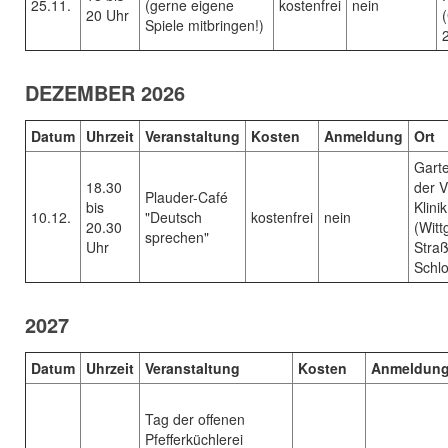
25.11.
(gerne eigene
kostenfrei
nein
20 Uhr
Spiele mitbringen!)
DEZEMBER 2026
Datum
Uhrzeit
Veranstaltung
Kosten
Anmeldung
Ort
Gart
18.30
der V
Plauder-Café
bis
Klinik
10.12.
"Deutsch
kostenfrei
nein
20.30
(Witt
sprechen"
Uhr
Stra
Schlo
2027
Datum
Uhrzeit
Veranstaltung
Kosten
Anmeldun
Tag der offenen
Pfefferküchlerei