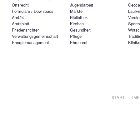
Ortsrecht
Jugendarbeit
Geoca
Formulare / Downloads
Märkte
Laufve
Amt24
Bibliothek
Verein
Amtsblatt
Kirchen
Sports
Friedensrichter
Gesundheit
Wirtsc
Verwaltungsgemeinschaft
Pflege
Tradit
Energiemanagement
Ehrenamt
Klinik
START
IM