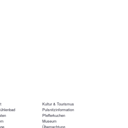
t
Kultur & Tourismus
ühlenbad
Pulsnitzinformation
uten
Pfefferkuchen
rn
Museum
ege
Übernachtung