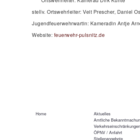
Ortswehrleiter: Kamerad Dirk Kunte
stellv. Ortswehrleiter: Veit Prescher, Daniel 
Jugendfeuerwehrwartin: Kameradin Antje Arn
Website:
feuerwehr-pulsnitz.de
Home
Aktuelles
Amtliche Bekanntmachu
Verkehrseinschränkunge
ÖPNV / Anfahrt
Stellenangebote