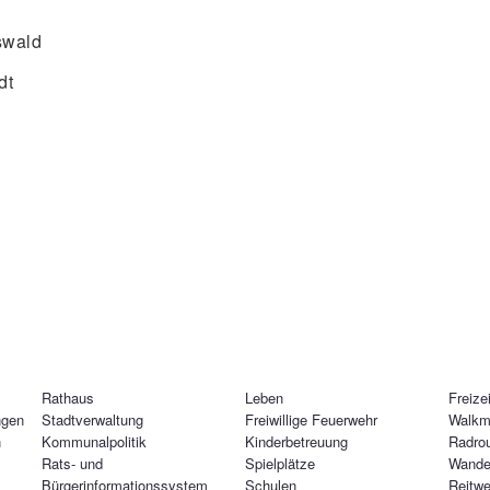
Oswald
dt
Rathaus
Leben
Freizei
ngen
Stadtverwaltung
Freiwillige Feuerwehr
Walkm
n
Kommunalpolitik
Kinderbetreuung
Radro
Rats- und
Spielplätze
Wande
Bürgerinformationssystem
Schulen
Reitw