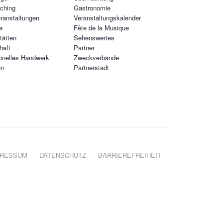
ching
Gastronomie
ranstaltungen
Veranstaltungskalender
e
Fête de la Musique
tätten
Sehenswertes
haft
Partner
ionelles Handwerk
Zweckverbände
en
Partnerstadt
PRESSUM
DATENSCHUTZ
BARRIEREFREIHEIT