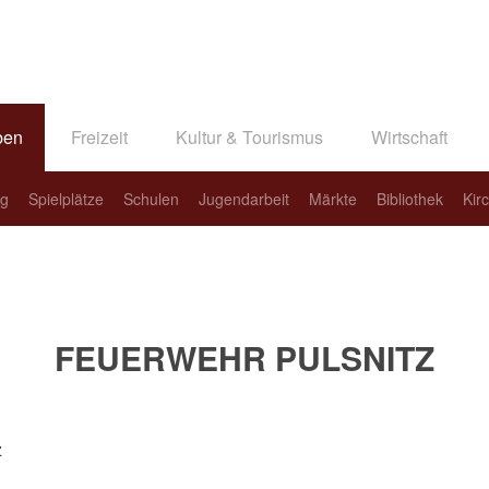
ben
Freizeit
Kultur & Tourismus
Wirtschaft
ng
Spielplätze
Schulen
Jugendarbeit
Märkte
Bibliothek
Kir
FEUERWEHR PULSNITZ
z