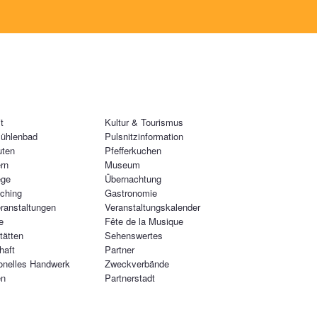
t
Kultur & Tourismus
ühlenbad
Pulsnitzinformation
uten
Pfefferkuchen
rn
Museum
ege
Übernachtung
ching
Gastronomie
ranstaltungen
Veranstaltungskalender
e
Fête de la Musique
tätten
Sehenswertes
haft
Partner
ionelles Handwerk
Zweckverbände
en
Partnerstadt