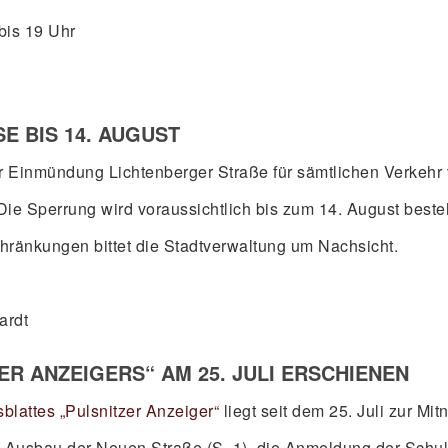
bis 19 Uhr
 BIS 14. AUGUST
er Einmündung Lichtenberger Straße für sämtlichen Verkehr v
Die Sperrung wird voraussichtlich bis zum 14. August beste
hränkungen bittet die Stadtverwaltung um Nachsicht.
ardt
R ANZEIGERS“ AM 25. JULI ERSCHIENEN
lattes „Pulsnitzer Anzeiger“
liegt seit dem 25. Juli zur Mi
Ausbau der Neuen Straße (S. 1), die Anmeldung der Schul