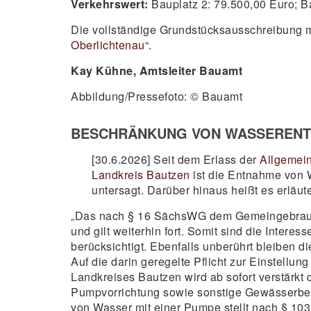
Verkehrswert:
Bauplatz 2: 79.500,00 Euro; Ba
Die vollständige Grundstücksausschreibung 
Oberlichtenau“.
Kay Kühne, Amtsleiter Bauamt
Abbildung/Pressefoto: © Bauamt
BESCHRÄNKUNG VON WASSEREN
[30.6.2026] Seit dem Erlass der
Allgemein
Landkreis Bautzen
ist die Entnahme von 
untersagt. Darüber hinaus heißt es erläu
„Das nach § 16 SächsWG dem Gemeingebrauch
und gilt weiterhin fort. Somit sind die Inte
berücksichtigt. Ebenfalls unberührt bleiben 
Auf die darin geregelte Pflicht zur Einstell
Landkreises Bautzen wird ab sofort verstärkt 
Pumpvorrichtung sowie sonstige Gewässerben
von Wasser mit einer Pumpe stellt nach § 103