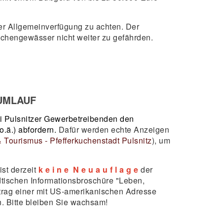
er Allgemeinverfügung zu achten. Der
chengewässer nicht weiter zu gefährden.
UMLAUF
ei Pulsnitzer Gewerbetreibenden den
.ä.) abfordern.
Dafür werden echte Anzeigen
& Tourismus - Pfefferkuchenstadt Pulsnitz
), um
st derzeit
k e i n e N e u a u f l a g e
der
ädtischen Informationsbroschüre "Leben,
trag einer mit US-amerikanischen Adresse
. Bitte bleiben Sie wachsam!