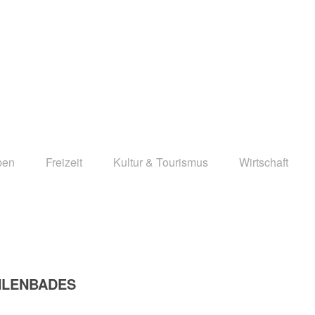
ben
Freizeit
Kultur & Tourismus
Wirtschaft
STADT PULSNITZ
HLENBADES