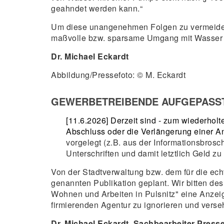
geahndet werden kann.“
Um diese unangenehmen Folgen zu vermeiden, 
maßvolle bzw. sparsame Umgang mit Wasser bi
Dr. Michael Eckardt
Abbildung/Pressefoto: © M. Eckardt
GEWERBETREIBENDE AUFGEPASST
[11.6.2026] Derzeit sind - zum wiederhol
Abschluss oder die Verlängerung einer An
vorgelegt (z.B. aus der Informationsbrosc
Unterschriften und damit letztlich Geld zu
Von der Stadtverwaltung bzw. dem für die ec
genannten Publikation geplant. Wir bitten des
Wohnen und Arbeiten in Pulsnitz" eine Anzei
firmierenden Agentur zu ignorieren und verse
Dr. Michael Eckardt, Sachbearbeiter Presse