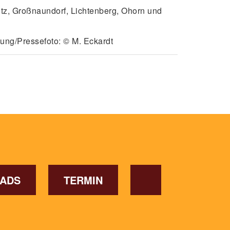
itz, Großnaundorf, Lichtenberg, Ohorn und
dung/Pressefoto: © M. Eckardt
OADS
TERMIN