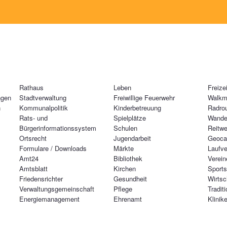
Rathaus
Leben
Freizei
ngen
Stadtverwaltung
Freiwillige Feuerwehr
Walkm
n
Kommunalpolitik
Kinderbetreuung
Radro
Rats- und
Spielplätze
Wande
Bürgerinformationssystem
Schulen
Reitw
Ortsrecht
Jugendarbeit
Geoca
Formulare / Downloads
Märkte
Laufve
Amt24
Bibliothek
Verein
Amtsblatt
Kirchen
Sports
Friedensrichter
Gesundheit
Wirtsc
Verwaltungsgemeinschaft
Pflege
Tradit
Energiemanagement
Ehrenamt
Klinik