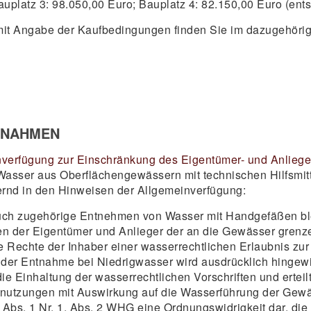
uplatz 3: 98.050,00 Euro; Bauplatz 4: 82.150,00 Euro (ents
mit Angabe der Kaufbedingungen finden Sie im dazugehöri
TNAHMEN
verfügung zur Einschränkung des Eigentümer- und Anlieg
Wasser aus Oberflächengewässern mit technischen Hilfsmit
ternd in den Hinweisen der Allgemeinverfügung:
 zugehörige Entnehmen von Wasser mit Handgefäßen blei
ressen der Eigentümer und Anlieger der an die Gewässer gr
die Rechte der Inhaber einer wasserrechtlichen Erlaubnis z
ung der Entnahme bei Niedrigwasser wird ausdrücklich hing
die Einhaltung der wasserrechtlichen Vorschriften und erte
utzungen mit Auswirkung auf die Wasserführung der Gewäs
 Abs. 1 Nr. 1, Abs. 2 WHG eine Ordnungswidrigkeit dar, di