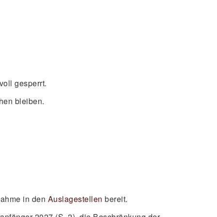
oll gesperrt.
hen bleiben.
tnahme in den
Auslagestellen
bereit.
anfänger 2027 (S. 2), die Beschränkung der