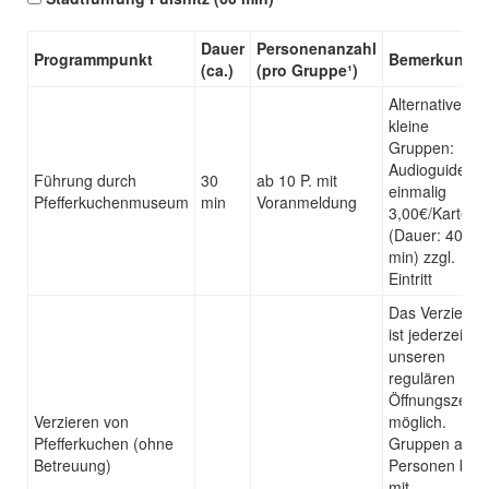
Dauer
Personenanzahl
Programmpunkt
Bemerkunge
(ca.)
(pro Gruppe¹)
Alternative für
kleine
Gruppen:
Audioguide
Führung durch
30
ab 10 P. mit
einmalig
Pfefferkuchenmuseum
min
Voranmeldung
3,00€/Karte
(Dauer: 40
min) zzgl.
Eintritt
Das Verzieren
ist jederzeit zu
unseren
regulären
Öffnungszeite
Verzieren von
möglich.
Pfefferkuchen (ohne
Gruppen ab 1
Betreuung)
Personen bitte
mit