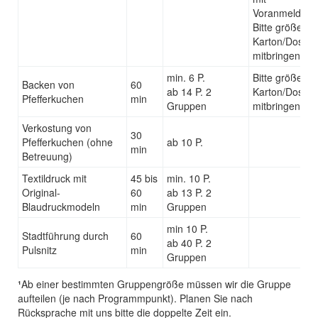
Voranmeldung
Bitte größeren
Karton/Dose
mitbringen!
min. 6 P.
Bitte größeren
Backen von
60
ab 14 P. 2
Karton/Dose
Pfefferkuchen
min
Gruppen
mitbringen!
Verkostung von
30
Pfefferkuchen (ohne
ab 10 P.
min
Betreuung)
Textildruck mit
45 bis
min. 10 P.
Original-
60
ab 13 P. 2
Blaudruckmodeln
min
Gruppen
min 10 P.
Stadtführung durch
60
ab 40 P. 2
Pulsnitz
min
Gruppen
¹
Ab einer bestimmten Gruppengröße müssen wir die Gruppe
aufteilen (je nach Programmpunkt). Planen Sie nach
Rücksprache mit uns bitte die doppelte Zeit ein.